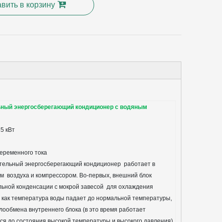
вить в корзину
ый энергосберегающий кондиционер с водяным
5 кВт
5PL~SD-7PL
переменного тока
тельный энергосберегающий кондиционер
работает в
ием
воздуха
и компрессором. Во-первых, внешний блок
льной конденсации с мокрой завесой
для охлаждения
 как температура воды падает до нормальной температуры,
лообмена внутреннего блока (в это время работает
ся до состояния высокой температуры и высокого давления),