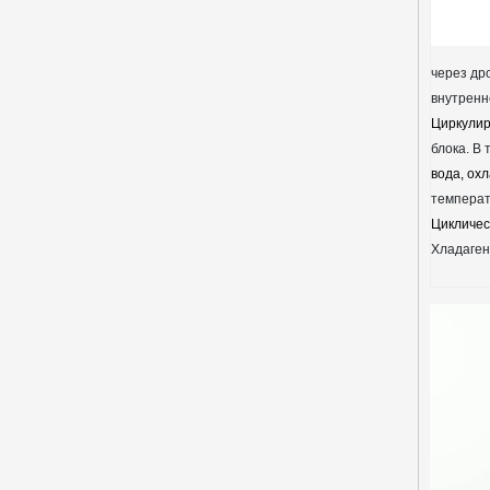
через др
внутренн
Циркулир
блока. В 
вода, ох
темпера
Цикличес
Хладаген