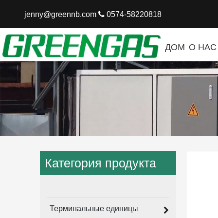
jenny@greennb.com

0574-58220818
ДОМ
О НАС
Категория продукта
Центр продуктов
Терминальные единицы