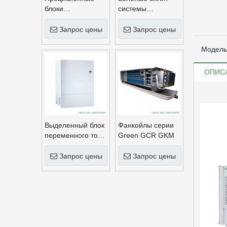
блоки
системы
переменного тока
канального типа
с воздушным
серии GSA с
Запрос цены
Запрос цены
охлаждением
воздушным
серии Green
охлаждением
Модель
GACH
ОПИС
Выделенный блок
Фанкойлы серии
переменного тока
Green GCR GKM
серии Green
GYLF для ИТ-
Запрос цены
Запрос цены
помещений