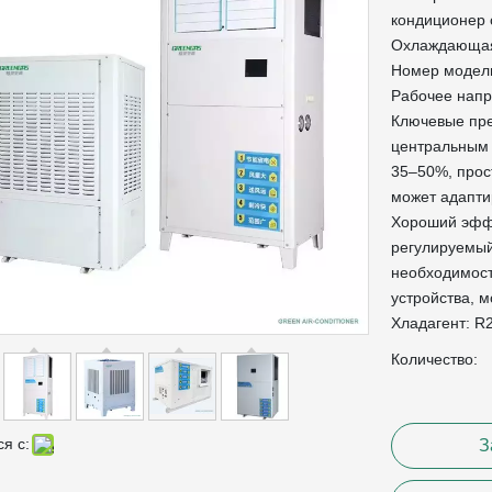
кондиционер
Охлаждающая 
Номер модел
Рабочее напр
Ключевые пре
центральным 
35–50%, прос
может адапти
Хороший эфф
регулируемый 
необходимост
устройства, м
Хладагент: R
Количество:
я с:
З