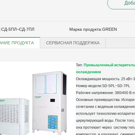
Доба
:
СД-5ПЛ~СД-7ПЛ
Марка продукта:
GREEN
АНИЕ ПРОДУКТА
СЕРВИСНАЯ ПОДДЕРЖКА
Тип:
Промышленный испарительн
охлаждением
Охлаждающая мощность: 25 кВт-3
Номер модели:SD-
Рабочее напряжение: 380/400 В 
Основные преимущества: Испари
сочетании с водяным охлажден
использует технологию испарите
циркулирующей воды. После того,
она протекает через
систему теп
компрессор, и хладагент
сжимает