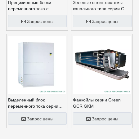
Прецизионные блоки
Зеленые сплит-системы
переменного тока с
канального типа серии GSA
воздушным охлаждением
с воздушным охлаждением
серии Green GACH
Запрос цены
Запрос цены
Выделенный блок
Фанкойлы серии Green
переменного тока серии
GCR GKM
Green GYLF для ИТ-
помещений
Запрос цены
Запрос цены